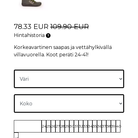
78.33 EUR
109.90 EUR
Hintahistoria
Korkeavartinen saapas ja vettähylkivällä
villavuorella. Koot peräti 24-41!
24
25
26
27
28
29
30
31
32
33
34
35
36
37
38
39
40