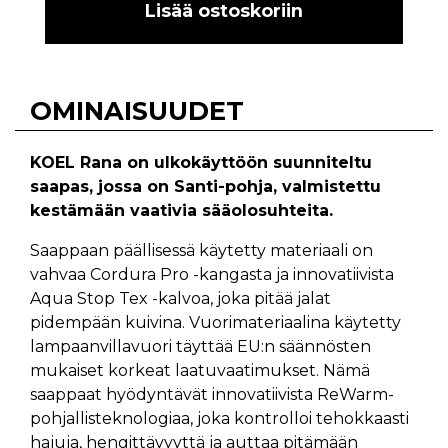
Lisää ostoskoriin
OMINAISUUDET
KOEL Rana on ulkokäyttöön suunniteltu
saapas, jossa on Santi-pohja, valmistettu
kestämään vaativia sääolosuhteita.
Saappaan päällisessä käytetty materiaali on
vahvaa Cordura Pro -kangasta ja innovatiivista
Aqua Stop Tex -kalvoa, joka pitää jalat
pidempään kuivina. Vuorimateriaalina käytetty
lampaanvillavuori täyttää EU:n säännösten
mukaiset korkeat laatuvaatimukset. Nämä
saappaat hyödyntävät innovatiivista ReWarm-
pohjallisteknologiaa, joka kontrolloi tehokkaasti
hajuja, hengittävyyttä ja auttaa pitämään