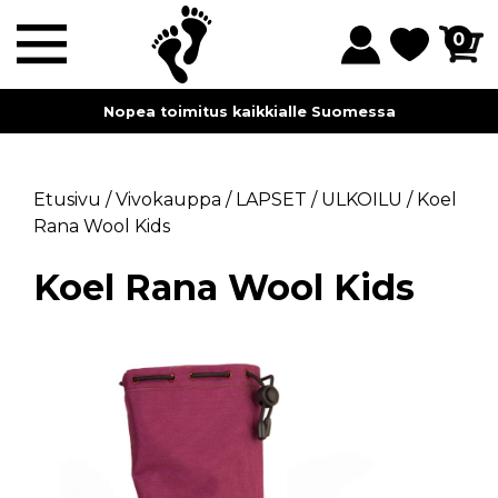
0
Nopea toimitus kaikkialle Suomessa
Etusivu
/
Vivokauppa
/
LAPSET
/
ULKOILU
/
Koel
Rana Wool Kids
Koel Rana Wool Kids