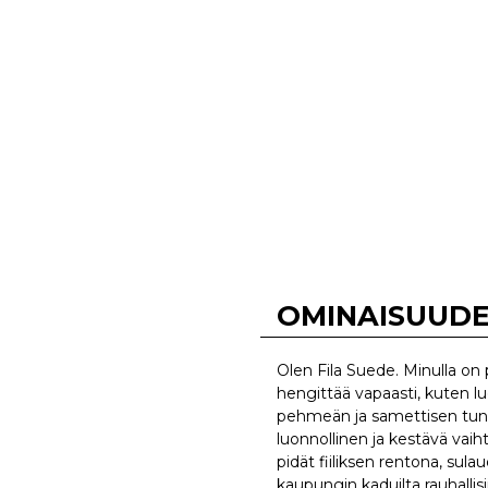
OMINAISUUD
Olen Fila Suede. Minulla on 
hengittää vapaasti, kuten l
pehmeän ja samettisen tunt
luonnollinen ja kestävä vaih
pidät fiiliksen rentona, sul
kaupungin kaduilta rauhallis