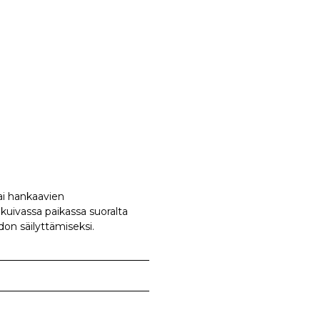
tai hankaavien
a kuivassa paikassa suoralta
on säilyttämiseksi.