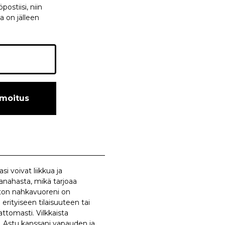
ostiisi, niin
a on jälleen
lmoitus
i voivat liikkua ja
anahasta, mikä tarjoaa
iton nahkavuoreni on
rityiseen tilaisuuteen tai
ttomasti. Vilkkaista
a. Astu kanssani vapauden ja