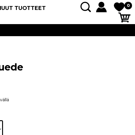
0
MUUT TUOTTEET
Suede
vällä