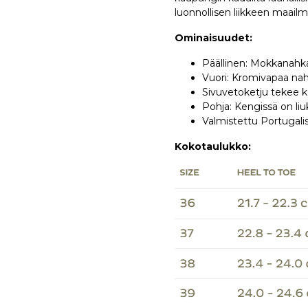
luonnollisen liikkeen maail
Ominaisuudet:
Päällinen: Mokkanahk
Vuori: Kromivapaa na
Sivuvetoketju tekee k
Pohja: Kengissä on li
Valmistettu Portugali
Kokotaulukko: