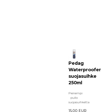
Pedag
Waterproofer
suojasuihke
250ml
Pienempi
pullo
suojasuihketta
15.00 EUR