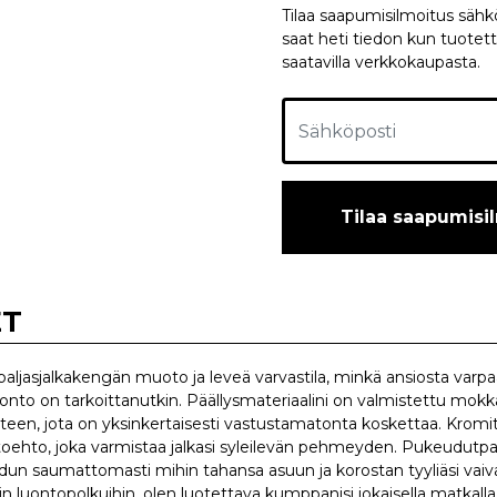
Tilaa saapumisilmoitus sähköp
saat heti tiedon kun tuotett
saatavilla verkkokaupasta.
Tilaa saapumisi
ET
paljasjalkakengän muoto ja leveä varvastila, minkä ansiosta varpaas
uonto on tarkoittanutkin. Päällysmateriaalini on valmistettu mokk
een, jota on yksinkertaisesti vastustamatonta koskettaa. Krom
toehto, joka varmistaa jalkasi syleilevän pehmeyden. Pukeudutpa e
audun saumattomasti mihin tahansa asuun ja korostan tyyliäsi vaiva
iin luontopolkuihin, olen luotettava kumppanisi jokaisella matkall