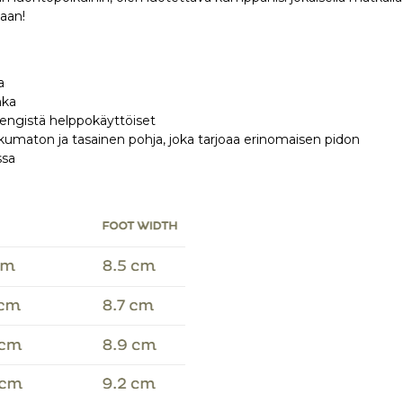
maan!
a
hka
engistä helppokäyttöiset
ukumaton ja tasainen pohja, joka tarjoaa erinomaisen pidon
ssa