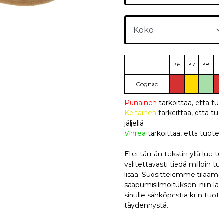
36
37
38
Cognac
Punainen
tarkoittaa, että t
Keltainen
tarkoittaa, että
jäljellä
Vihreä
tarkoittaa, että tuote
Ellei tämän tekstin yllä lue
valitettavasti tiedä milloin 
lisää. Suosittelemme tilaa
saapumisilmoituksen, niin
sinulle sähköpostia kun tuo
täydennystä.