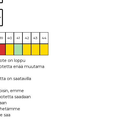
39
40
41
42
43
44
uote on loppu
 tuotetta enää muutama
tta on saatavilla
 toisin, emme
tuotetta saadaan
maan
 lähetämme
te saa