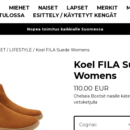
E
MIEHET
NAISET
LAPSET
MERKIT
TULOSSA
ESITTELY / KÄYTETYT KENGÄT
Nopea toimitus kaikkialle Suomessa
SET
/
LIFESTYLE
/
Koel FILA Suede Womens
Koel FILA 
Womens
110.00 EUR
Chelsea Bootsit naisille käte
vetoketjulla