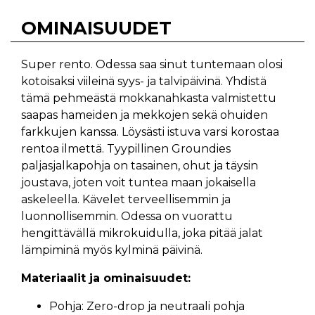
OMINAISUUDET
Super rento. Odessa saa sinut tuntemaan olosi
kotoisaksi viileinä syys- ja talvipäivinä. Yhdistä
tämä pehmeästä mokkanahkasta valmistettu
saapas hameiden ja mekkojen sekä ohuiden
farkkujen kanssa. Löysästi istuva varsi korostaa
rentoa ilmettä. Tyypillinen Groundies
paljasjalkapohja on tasainen, ohut ja täysin
joustava, joten voit tuntea maan jokaisella
askeleella. Kävelet terveellisemmin ja
luonnollisemmin. Odessa on vuorattu
hengittävällä mikrokuidulla, joka pitää jalat
lämpiminä myös kylminä päivinä.
Materiaalit ja ominaisuudet:
Pohja: Zero-drop ja neutraali pohja