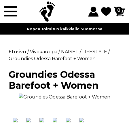
0
Nopea toimitus kaikkialle Suomessa
Etusivu
/
Vivokauppa
/
NAISET
/
LIFESTYLE
/
Groundies Odessa Barefoot + Women
Groundies Odessa
Barefoot + Women