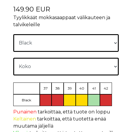
149.90 EUR
Tyylikkäät mokkasaappaat välikauteen ja
talvikeleille
37
38
39
40
41
42
Black
Punainen
tarkoittaa, että tuote on loppu
Keltainen
tarkoittaa, että tuotetta enää
muutama jäljellä