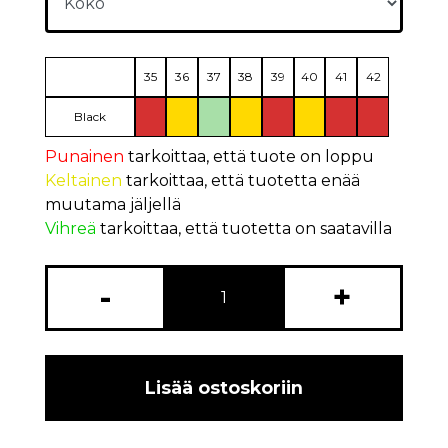
35
36
37
38
39
40
41
42
Black
Punainen
tarkoittaa, että tuote on loppu
Keltainen
tarkoittaa, että tuotetta enää
muutama jäljellä
Vihreä
tarkoittaa, että tuotetta on saatavilla
-
+
Lisää ostoskoriin