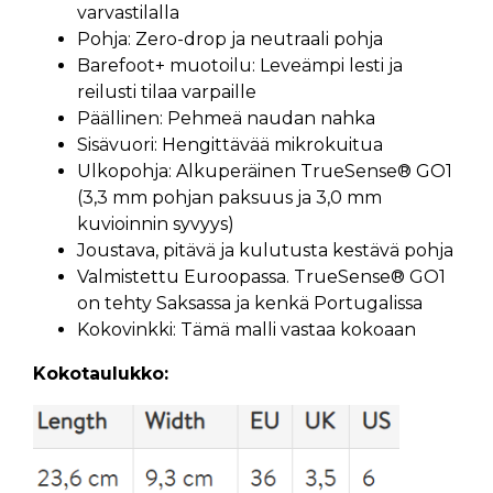
varvastilalla
Pohja: Zero-drop ja neutraali pohja
Barefoot+ muotoilu: Leveämpi lesti ja
reilusti tilaa varpaille
Päällinen: Pehmeä naudan nahka
Sisävuori: Hengittävää mikrokuitua
Ulkopohja: Alkuperäi
nen
TrueSense®
GO1
(3
,3 mm pohjan paksuus ja 3,0 mm
kuvioinnin syvyys)
Joustava, pitävä ja kulutusta kestävä pohja
Valmistettu Euroopassa. TrueSense®
GO1
on tehty Saksassa ja kenkä Portugalissa
Kokovinkki: Tämä malli vastaa kokoaan
Kokotaulukko: