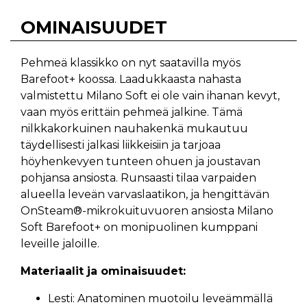
OMINAISUUDET
Pehmeä klassikko on nyt saatavilla myös
Barefoot+ koossa. Laadukkaasta nahasta
valmistettu Milano Soft ei ole vain ihanan kevyt,
vaan myös erittäin pehmeä jalkine. Tämä
nilkkakorkuinen nauhakenkä mukautuu
täydellisesti jalkasi liikkeisiin ja tarjoaa
höyhenkevyen tunteen ohuen ja joustavan
pohjansa ansiosta. Runsaasti tilaa varpaiden
alueella leveän varvaslaatikon, ja hengittävän
OnSteam®-mikrokuituvuoren ansiosta Milano
Soft Barefoot+ on monipuolinen kumppani
leveille jaloille.
Materiaalit ja ominaisuudet:
Lesti: Anatominen muotoilu leveämmällä