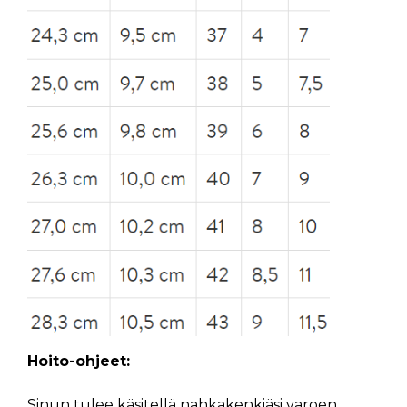
Hoito-ohjeet:
Sinun tulee käsitellä nahkakenkiäsi varoen.