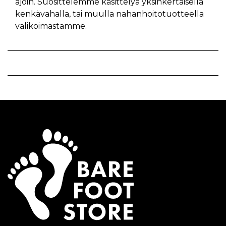
ajoin. Suosittelemme käsittelyä yksinkertaisella
kenkävahalla, tai muulla nahanhoitotuotteella
valikoimastamme.