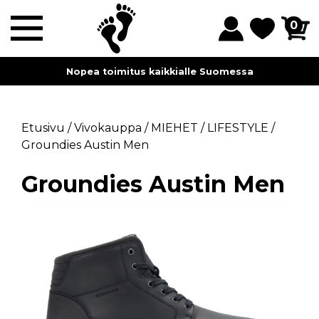
0
Nopea toimitus kaikkialle Suomessa
Etusivu
/
Vivokauppa
/
MIEHET
/
LIFESTYLE
/
Groundies Austin Men
Groundies Austin Men