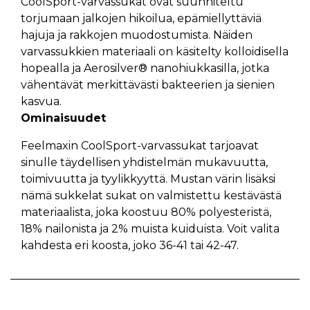
CoolSport-varvassukat ovat suunniteltu
torjumaan jalkojen hikoilua, epämiellyttäviä
hajuja ja rakkojen muodostumista. Näiden
varvassukkien materiaali on käsitelty kolloidisella
hopealla ja Aerosilver® nanohiukkasilla, jotka
vähentävät merkittävästi bakteerien ja sienien
kasvua.
Ominaisuudet
Feelmaxin CoolSport-varvassukat tarjoavat
sinulle täydellisen yhdistelmän mukavuutta,
toimivuutta ja tyylikkyyttä. Mustan värin lisäksi
nämä sukkelat sukat on valmistettu kestävästä
materiaalista, joka koostuu 80% polyesteristä,
18% nailonista ja 2% muista kuiduista. Voit valita
kahdesta eri koosta, joko 36-41 tai 42-47.