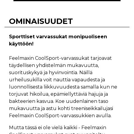
OMINAISUUDET
Sporttiset varvassukat monipuoliseen
käyttöön!
Feelmaxin CoolSport-varvassukat tarjoavat
täydellisen yhdistelmän mukavuutta,
suorituskykyä ja hyvinvointia. Näillä
urheilusukilla voit nauttia vapaudesta ja
luonnollisesta liikkuvuudesta samalla kun ne
torjuvat hikoilua, epämiellyttäviä hajuja ja
bakteerien kasvua. Koe uudenlainen taso
mukavuutta ja astu kohti treeniseikkailujasi
Feelmaxin CoolSport-varvassukkien avulla.
Mutta tässä ei ole vielä kaikki - Feelmaxin