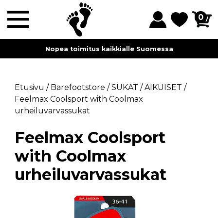
0
Nopea toimitus kaikkialle Suomessa
Etusivu
/
Barefootstore
/
SUKAT
/
AIKUISET
/
Feelmax Coolsport with Coolmax
urheiluvarvassukat
Feelmax Coolsport
with Coolmax
urheiluvarvassukat