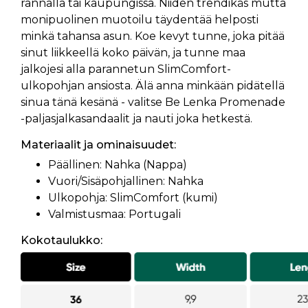
rannalla tai kaupungissa. Niiden trendikäs mutta
monipuolinen muotoilu täydentää helposti
minkä tahansa asun. Koe kevyt tunne, joka pitää
sinut liikkeellä koko päivän, ja tunne maa
jalkojesi alla parannetun SlimComfort-
ulkopohjan ansiosta. Älä anna minkään pidätellä
sinua tänä kesänä - valitse Be Lenka Promenade
-paljasjalkasandaalit ja nauti joka hetkestä.
Materiaalit ja ominaisuudet:
Päällinen: Nahka (Nappa)
Vuori/Sisäpohjallinen: Nahka
Ulkopohja: SlimComfort (kumi)
Valmistusmaa: Portugali
Kokotaulukko: