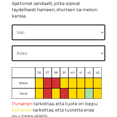
Ajattomat sandaalit, jotka sopivat
täydellisesti hameen, shortsien tai mekon
kanssa
36
37
38
39
40
41
42
43
Black
Sand
Punainen
tarkoittaa, että tuote on loppu
Keltainen
tarkoittaa, että tuotetta enää
muutama jäljellä