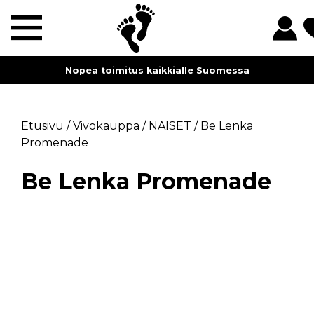
Nopea toimitus kaikkialle Suomessa
Etusivu
/
Vivokauppa
/
NAISET
/
Be Lenka
Promenade
Be Lenka Promenade