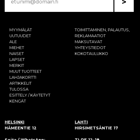
>
MYYMÄLÄT
TOIMITTAMINEN, PALAUTUS,
UUTUUDET
REKLAMAATIOT
ALE
MAKSUTAVAT
MIEHET
YHTEYSTIEDOT
NAISET
KOKOTAULUKKO
LAPSET
MERKIT
MUUT TUOTTEET
LAHJAKORTTI
ARTIKKELIT
TULOSSA
ESITTELY / KÄYTETYT
KENGÄT
HELSINKI
LAHTI
HÄMEENTIE 12
HIRSIMETSÄNTIE 17
Soita / WhatsApp:
TI-PE 12-18