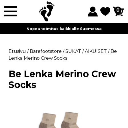
0
Nopea toimitus kaikkialle Suomessa
Etusivu
/
Barefootstore
/
SUKAT
/
AIKUISET
/
Be
Lenka Merino Crew Socks
Be Lenka Merino Crew
Socks