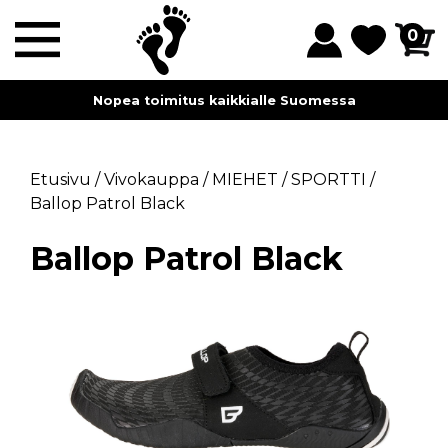
0
Nopea toimitus kaikkialle Suomessa
Etusivu
/
Vivokauppa
/
MIEHET
/
SPORTTI
/
Ballop Patrol Black
Ballop Patrol Black