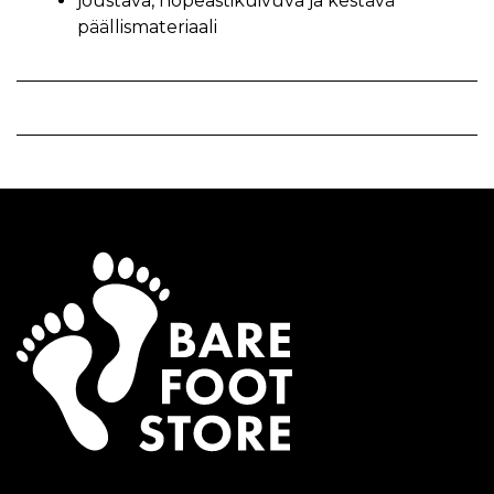
joustava, nopeastikuivuva ja kestävä
päällismateriaali