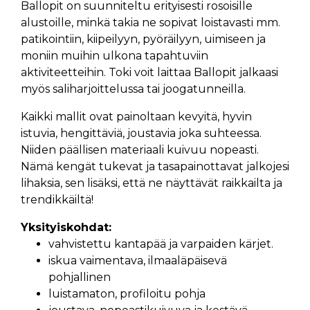
Ballopit on suunniteltu erityisesti rosoisille
alustoille, minkä takia ne sopivat loistavasti mm.
patikointiin, kiipeilyyn, pyöräilyyn, uimiseen ja
moniin muihin ulkona tapahtuviin
aktiviteetteihin. Toki voit laittaa Ballopit jalkaasi
myös saliharjoittelussa tai joogatunneilla.
Kaikki mallit ovat painoltaan kevyitä, hyvin
istuvia, hengittäviä, joustavia joka suhteessa.
Niiden päällisen materiaali kuivuu nopeasti.
Nämä kengät tukevat ja tasapainottavat jalkojesi
lihaksia, sen lisäksi, että ne näyttävät raikkailta ja
trendikkäiltä!
Yksityiskohdat:
vahvistettu kantapää ja varpaiden kärjet.
iskua vaimentava, ilmaaläpäisevä
pohjallinen
luistamaton, profiloitu pohja