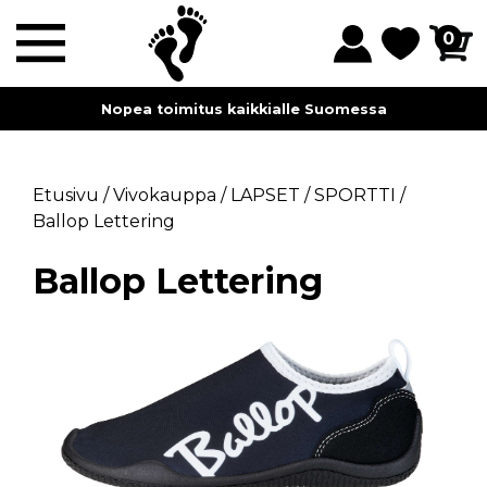
0
Nopea toimitus kaikkialle Suomessa
Etusivu
/
Vivokauppa
/
LAPSET
/
SPORTTI
/
Ballop Lettering
Ballop Lettering