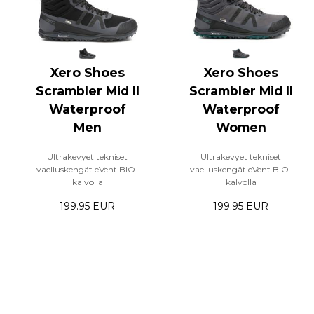
Xero Shoes
Xero Shoes
Scrambler Mid II
Scrambler Mid II
Waterproof
Waterproof
Men
Women
Ultrakevyet tekniset
Ultrakevyet tekniset
vaelluskengät eVent BIO-
vaelluskengät eVent BIO-
kalvolla
kalvolla
199.95 EUR
199.95 EUR