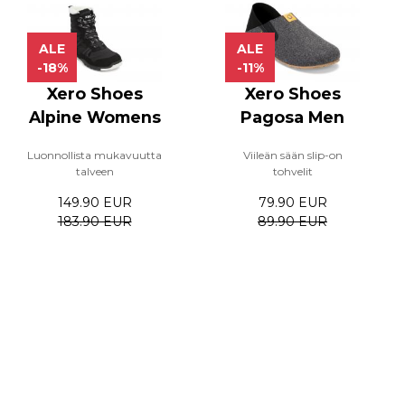
ALE
ALE
-18%
-11%
Xero Shoes
Xero Shoes
Alpine Womens
Pagosa Men
Luonnollista mukavuutta
Viileän sään slip-on
talveen
tohvelit
149.90 EUR
79.90 EUR
183.90 EUR
89.90 EUR