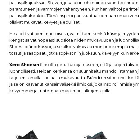
paljasjalkajuoksun. Steven, joka oli intohimoinen sprintteri, huo
parantuneen ja vammojen vähentyneen, kun hän vaihtoi perinte
paljasjalkakenkiin. Tämä inspiroi pariskuntaa luomaan oman versi
olisivat mukavat, kevyet ja edulliset.
He aloittivat pienimuotoisesti, valmistaen kenkiä käsin ja myyden nii
Kengät saivat nopeasti suosiota niiden mukavuuden ja luonnolli
Shoes -brändi kasvoi, ja se alkoi valmistaa monipuolisempia malle
tossut ja saappaat, jotka sopivat niin juoksuun, kävelyyn kuin ark
Xero Shoesin
filosofia perustuu ajatukseen, että jalkojen tulisi 
luonnollisesti. Heidän kenkänsä on suunniteltu mahdollistamaan ja
tarjoten samalla suojaa ja mukavuutta. Brändi on sitoutunut kest
ja se on kasvanut kansainväliseksi ilmiöksi, joka inspiroi ihmisi
kevyemmin ja tuntemaan maailman jalkojensa alla.