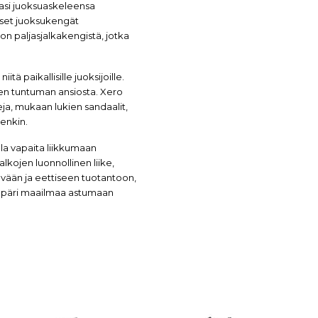
masi juoksuaskeleensa
iset juoksukengät
on paljasjalkakengistä, jotka
tä paikallisille juoksijoille.
sen tuntuman ansiosta. Xero
ja, mukaan lukien sandaalit,
eenkin.
olla vapaita liikkumaan
lkojen luonnollinen liike,
ävään ja eettiseen tuotantoon,
ä ympäri maailmaa astumaan