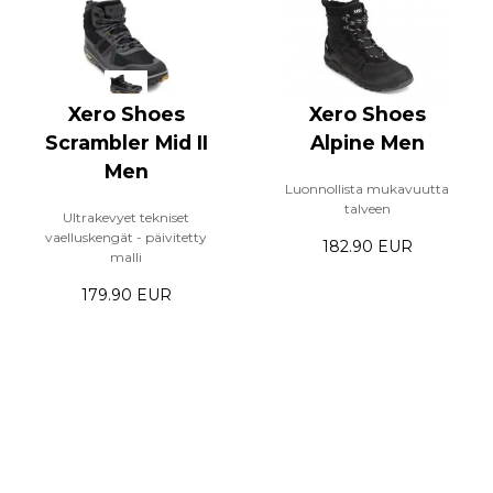
Xero Shoes
Xero Shoes
Scrambler Mid II
Alpine Men
Men
Luonnollista mukavuutta
talveen
Ultrakevyet tekniset
vaelluskengät - päivitetty
182.90 EUR
malli
179.90 EUR