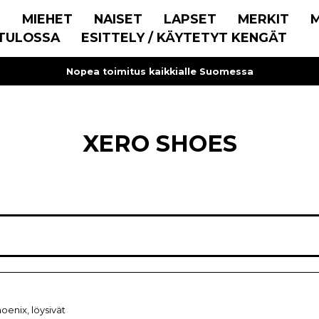
E
MIEHET
NAISET
LAPSET
MERKIT
TULOSSA
ESITTELY / KÄYTETYT KENGÄT
Nopea toimitus kaikkialle Suomessa
XERO SHOES
oenix, löysivät