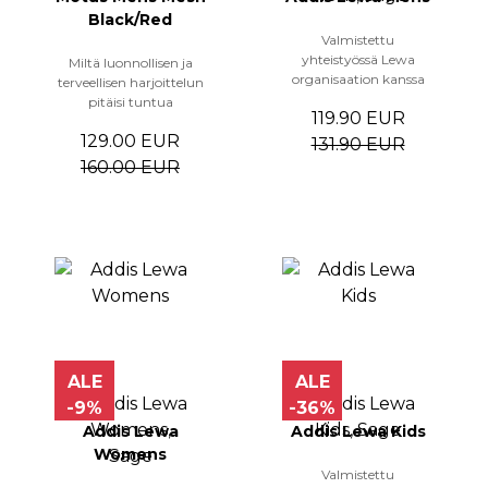
Black/Red
Valmistettu
yhteistyössä Lewa
Miltä luonnollisen ja
organisaation kanssa
terveellisen harjoittelun
pitäisi tuntua
119.90 EUR
129.00 EUR
131.90 EUR
160.00 EUR
ALE
ALE
-9%
-36%
Addis Lewa
Addis Lewa Kids
Womens
Valmistettu