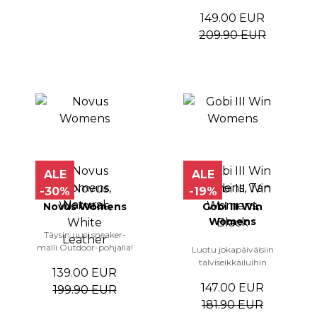
149.00 EUR
209.90 EUR
ALE
ALE
-30%
-19%
Novus Womens
Gobi III Win
Womens
Täysin uusi sneaker-
malli Outdoor-pohjalla!
Luotu jokapäiväisiin
talviseikkailuihin
139.00 EUR
147.00 EUR
199.90 EUR
181.90 EUR