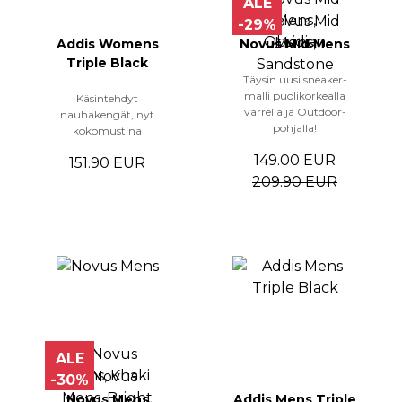
ALE
-29%
Addis Womens
Novus Mid Mens
Triple Black
Täysin uusi sneaker-
malli puolikorkealla
Käsintehdyt
varrella ja Outdoor-
nauhakengät, nyt
pohjalla!
kokomustina
149.00 EUR
151.90 EUR
209.90 EUR
ALE
-30%
Novus Mens
Addis Mens Triple