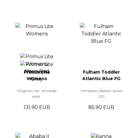
Primus Lite
Fulham Toddler
Womens
Atlantic Blue FG
Original Lite. Viimeiset
Viimeistä viedään (koko
koot.
20)
131.90 EUR
85.90 EUR