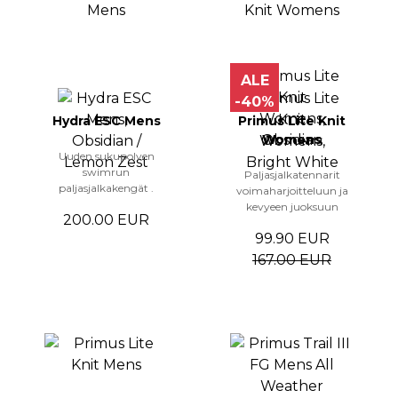
ALE
-40%
Hydra ESC Mens
Primus Lite Knit
Womens
Uuden sukupolven
swimrun
Paljasjalkatennarit
paljasjalkakengät .
voimaharjoitteluun ja
kevyeen juoksuun
200.00 EUR
99.90 EUR
167.00 EUR