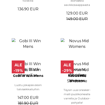
twistillä
ikonisesta
aavikkosaappaasta
136.90 EUR
129.00 EUR
149.00 EUR
ALE
ALE
-19%
-29%
Gobi III Win Mens
Novus Mid
Womens
Luotu jokapäiväisiin
talviseikkailuihin
Täysin uusi sneaker-
malli puolikorkealla
147.00 EUR
varrella ja Outdoor-
pohjalla!
181.90 EUR