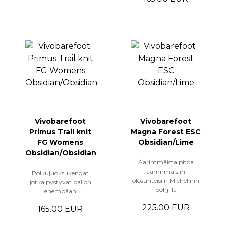
Vivobarefoot
Vivobarefoot
Primus Trail knit
Magna Forest ESC
FG Womens
Obsidian/Lime
Obsidian/Obsidian
Äärimmäistä pitoa
äärimmäisiin
Polkujuoksukengät
olosuhteisiin Michelinin
jotka pystyvät paljon
pohjilla
enempään
225.00 EUR
165.00 EUR