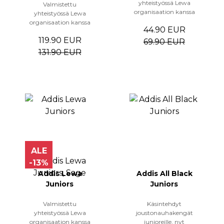
yhteistyössä Lewa
Valmistettu
organisaation kanssa
yhteistyössä Lewa
organisaation kanssa
44.90 EUR
119.90 EUR
69.90 EUR
131.90 EUR
ALE
-13%
Addis Lewa
Addis All Black
Juniors
Juniors
Valmistettu
Käsintehdyt
yhteistyössä Lewa
joustonauhakengät
organisaation kanssa
junioreille, nyt