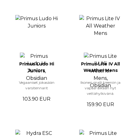
Primus Ludo Hi
Primus Lite IV All
Juniors
Weather Mens
Vegaaniset jokasään
Ikonen malli treeniin ja
varsitennarit
vapaa-aikaan nyt
vettähylkivänä.
103.90 EUR
159.90 EUR