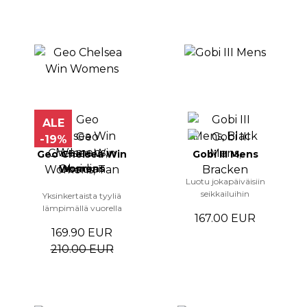
ALE
-19%
Geo Chelsea Win
Gobi III Mens
Womens
Luotu jokapäiväisiin
seikkailuihin
Yksinkertaista tyyliä
lämpimällä vuorella
167.00 EUR
169.90 EUR
210.00 EUR