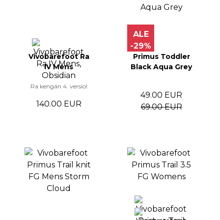
ALE
-29%
Vivobarefoot Ra
Primus Toddler
IV Mens
Black Aqua Grey
Ra kengän 4. versio!
49.00 EUR
140.00 EUR
69.00 EUR