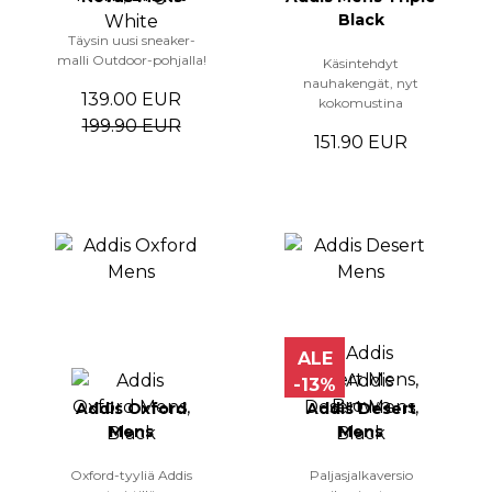
Black
Täysin uusi sneaker-
malli Outdoor-pohjalla!
Käsintehdyt
nauhakengät, nyt
139.00 EUR
kokomustina
199.90 EUR
151.90 EUR
ALE
-13%
Addis Oxford
Addis Desert
Mens
Mens
Oxford-tyyliä Addis
Paljasjalkaversio