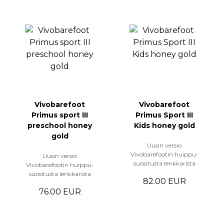
Vivobarefoot
Vivobarefoot
Primus sport III
Primus Sport III
preschool honey
Kids honey gold
gold
Uusin versio
Vivobarefootin huippu-
Uusin versio
suositusta lenkkarista
Vivobarefootin huippu-
suositusta lenkkarista
82.00 EUR
76.00 EUR