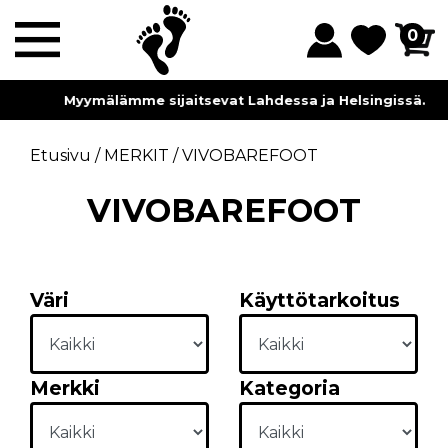
0
Myymälämme sijaitsevat Lahdessa ja Helsingissä.
Etusivu
/
MERKIT
/
VIVOBAREFOOT
VIVOBAREFOOT
Väri
Käyttötarkoitus
Merkki
Kategoria