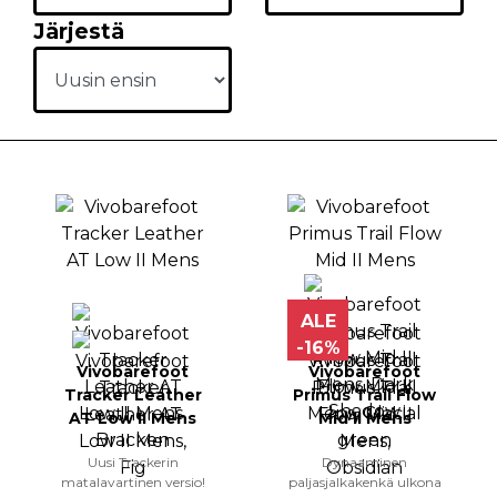
Järjestä
ALE
-16%
Vivobarefoot
Vivobarefoot
Tracker Leather
Primus Trail Flow
AT Low II Mens
Mid II Mens
Uusi Trackerin
Dynaaminen
matalavartinen versio!
paljasjalkakenkä ulkona