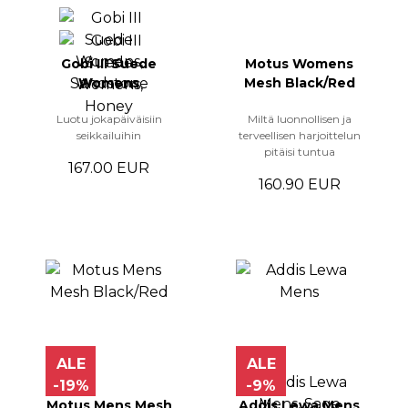
Gobi III Suede
Motus Womens
Womens
Mesh Black/Red
Luotu jokapäiväisiin
Miltä luonnollisen ja
seikkailuihin
terveellisen harjoittelun
pitäisi tuntua
167.00 EUR
160.90 EUR
ALE
ALE
-19%
-9%
Motus Mens Mesh
Addis Lewa Mens