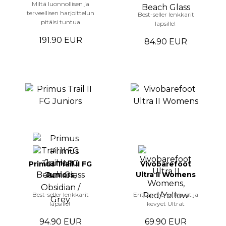
Miltä luonnollisen ja
terveellisen harjoittelun
Best-seller lenkkarit
pitäisi tuntua
lapsille!
191.90 EUR
84.90 EUR
Primus Trail II FG
Vivobarefoot
Juniors
Ultra II Womens
Best-seller lenkkarit
Erittäin hengittävät ja
lapsille!
kevyet Ultrat
94.90 EUR
69.90 EUR