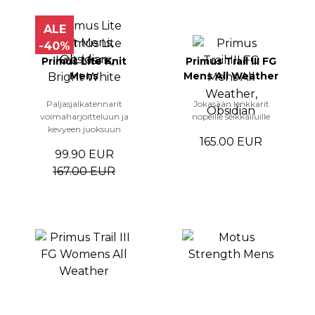
ALE
-40%
Primus Lite Knit
Primus Trail III FG
Mens
Mens All Weather
Paljasjalkatennarit
Jokasään lenkkarit
voimaharjoitteluun ja
nopeille seikkailuille
kevyeen juoksuun
165.00 EUR
99.90 EUR
167.00 EUR