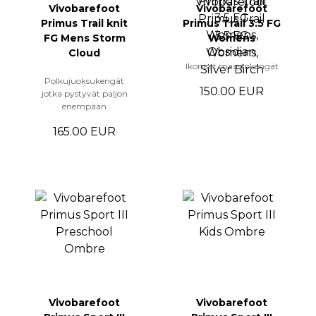
Vivobarefoot
Vivobarefoot
Primus Trail knit
Primus Trail 3.5 FG
FG Mens Storm
Womens
Cloud
Ikoniset maastokengät
Polkujuoksukengät
150.00 EUR
jotka pystyvät paljon
enempään
165.00 EUR
Vivobarefoot
Vivobarefoot