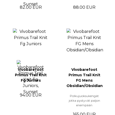
82.00 EUR
88.00 EUR
Vivobarefoot
Vivobarefoot
Primus Trail Knit
Primus Trail Knit
Fg Juniors
FG Mens
Obsidian/Obsidian
94.00 EUR
Polkujuoksukengät
jotka pystyvät paljon
enempään
165.00 EUR