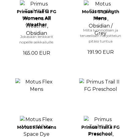
Primus Trail III FG
Motus Strength
Womens All
Mens
Weather
Miltä luonnollisen ja
terveellisen harjoittelun
Jokasään lenkkarit
pitäisi tuntua
nopeille seikkailuille
191.90 EUR
165.00 EUR
Motus Flex Mens
Primus Trail II FG
Preschool