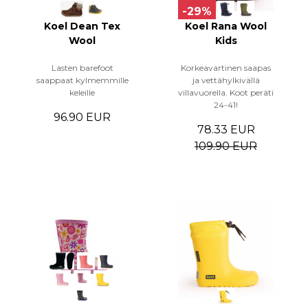
-29%
Koel Dean Tex
Koel Rana Wool
Wool
Kids
Lasten barefoot
Korkeavartinen saapas
saappaat kylmemmille
ja vettähylkivällä
keleille
villavuorella. Koot peräti
24-41!
96.90 EUR
78.33 EUR
109.90 EUR