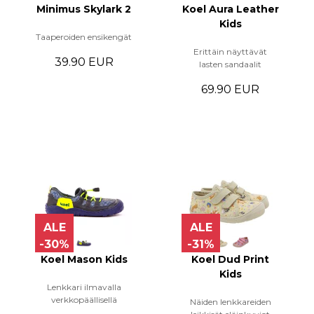
Minimus Skylark 2
Koel Aura Leather
Kids
Taaperoiden ensikengät
Erittäin näyttävät
39.90 EUR
lasten sandaalit
69.90 EUR
ALE
ALE
-30%
-31%
Koel Mason Kids
Koel Dud Print
Kids
Lenkkari ilmavalla
verkkopäällisellä
Näiden lenkkareiden