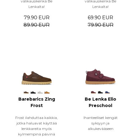
välikausikenkä Be
välikausikenkä Be
Lenkalta!
Lenkalta!
79.90 EUR
69.90 EUR
89.90 EUR
79.90 EUR
Barebarics Zing
Be Lenka Elio
Frost
Preschool
Frost ilahduttaa kaikkia,
Ihanteelliset kengät
jotka haluavat käyttää
syksyyn ja
lenkkareita myös
alkukevääseen
kylmempinä päivinä