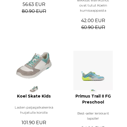
leikkisät eläinkuviot
56.63 EUR
ovat tutut Koelin
kumisaappaista
80.90 EUR
42.00 EUR
60.90 EUR
Koel Skate Kids
Primus Trail II FG
Preschool
Lasten paljasjalkakenkä
huijatulla korolla
Best-seller lenkkarit
lapsille!
101.90 EUR