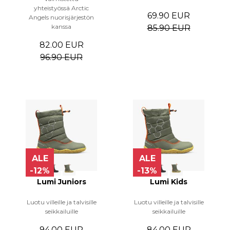
yhteistyössä Arctic
69.90 EUR
Angels nuorisjärjestön
kanssa
85.90 EUR
82.00 EUR
96.90 EUR
ALE
ALE
-12%
-13%
Lumi Juniors
Lumi Kids
Luotu villeille ja talvisille
Luotu villeille ja talvisille
seikkailuille
seikkailuille
94.00 EUR
84.00 EUR