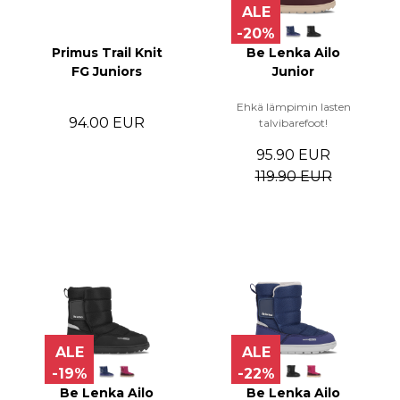
ALE
-20%
Primus Trail Knit
Be Lenka Ailo
FG Juniors
Junior
Ehkä lämpimin lasten
94.00 EUR
talvibarefoot!
95.90 EUR
119.90 EUR
ALE
ALE
-19%
-22%
Be Lenka Ailo
Be Lenka Ailo