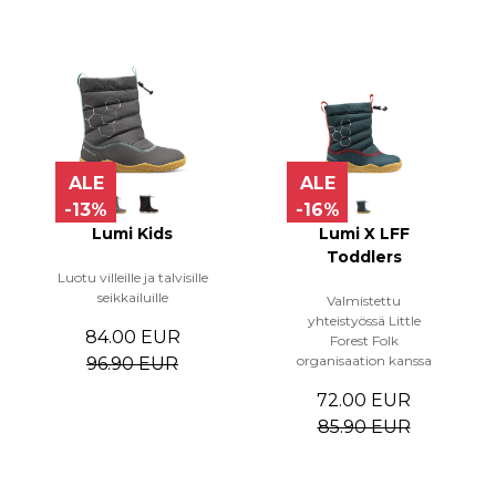
ALE
ALE
-13%
-16%
Lumi Kids
Lumi X LFF
Toddlers
Luotu villeille ja talvisille
seikkailuille
Valmistettu
yhteistyössä Little
84.00 EUR
Forest Folk
organisaation kanssa
96.90 EUR
72.00 EUR
85.90 EUR