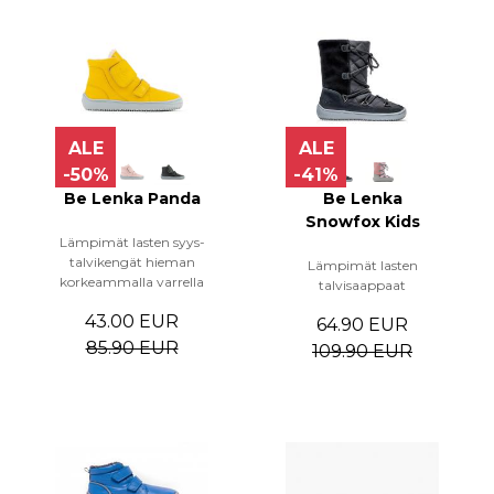
ALE
ALE
-50%
-41%
Be Lenka Panda
Be Lenka
Snowfox Kids
Lämpimät lasten syys-
talvikengät hieman
Lämpimät lasten
korkeammalla varrella
talvisaappaat
43.00 EUR
64.90 EUR
85.90 EUR
109.90 EUR