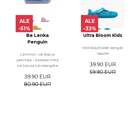
ALE
ALE
-51%
-33%
Be Lenka
Ultra Bloom Kids
Penguin
Monikäyttöiset kengät
lapsille
Lämmin, värikäs ja
pehmeä - kaikkea mitä
39.90 EUR
voi toivoa talvikengiltä
59.90 EUR
39.90 EUR
80.90 EUR