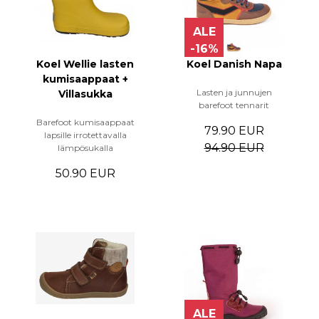
ALE
-16%
Koel Wellie lasten
Koel Danish Napa
kumisaappaat +
Lasten ja junnujen
Villasukka
barefoot tennarit
Barefoot kumisaappaat
79.90 EUR
lapsille irrotettavalla
94.90 EUR
lämpösukalla
50.90 EUR
ALE