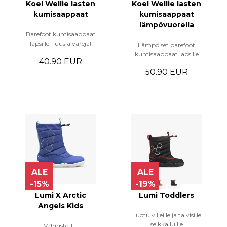
Koel Wellie lasten
Koel Wellie lasten
kumisaappaat
kumisaappaat
lämpövuorella
Barefoot kumisaappaat
lapsille - uusia värejä!
Lämpöiset barefoot
kumisaappaat lapsille
40.90 EUR
50.90 EUR
ALE
ALE
-15%
-19%
Lumi X Arctic
Lumi Toddlers
Angels Kids
Luotu villeille ja talvisille
seikkailuille
Valmistettu