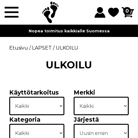
0
Myymälämme sijaitsevat Lahdessa ja Helsingissä.
Etusivu
/
LAPSET
/
ULKOILU
ULKOILU
Käyttötarkoitus
Merkki
Kategoria
Järjestä