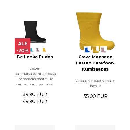
ALE
-20%
Be Lenka Pudds
Crave Monsoon
Lasten Barefoot-
Lasten
Kumisaapas
paljasjalkakumisaappaat
- toistaiseksi saatavilla
Vapaat varpaat vapaille
vain verkkomyynnissä
lapsille
39.90 EUR
35.00 EUR
49.90 EUR