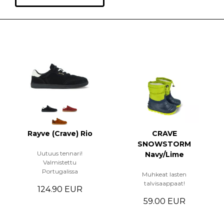
Rayve (Crave) Rio
CRAVE
SNOWSTORM
Uutuus tennari!
Navy/Lime
Valmistettu
Portugalissa
Muhkeat lasten
talvisaappaat!
124.90 EUR
59.00 EUR