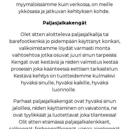
myymälöissämme kuin verkossa, on meille
ykkösasia ja jatkuvan kehityksen kohde.
Paljasjalkakengät
Olet sitten aloitteleva paljasjalkailija tai
barefootkenkiä jo pidempään käyttänyt konkari,
valikoimistamme löydät varmasti monta
vaihtoehtoa jotka osuvat juuri sinun tarpeisiisi.
Kengät ovat kestäviä ja niiden valmistus kestää
prosessin joka käänteessä eettisen tarkastelun.
Kestävä kehitys on tuotteidemme kulmakivi:
hyväksi sinulle, hyväksi kaikille, hyväksi
luonnolle.
Parhaat paljasjalkakengät ovat hyväksi sinun
jaloillesi, niiden käyttäminen on vaivatonta, ne
ovat tyylikkäät ja luotettavat joka tilanteessa!
Olit sitten etsimässä paljasjalkalenkkarit,
salikengät, frisbeegolfkengät, vapaa-ajankengät