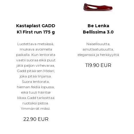
Kastaplast GADD
Be Lenka
K1 First run 175 g
Bellissima 3.0
Luotettava metsässä,
Naisellisuutta,
mukava avoimella
ainutlaatuisuutta,
paikalla. Kun lentorata
eleganssia ja herkkyyttä
vaatii suoraa eikä puut
119.90 EUR
jätä paljon virhevaraa,
Gadd pitää sen.Midari,
joka pitää linjansa.
Suora lentorata,
hieman feidiä lopussa,
eikä tuuli häiritse
liikaa.Gadd tarkoittaa
ruotsiksi pistoa.
Ymmärrät miksi.
22.90 EUR