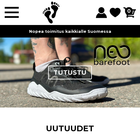
0
Nopea toimitus kaikkialle Suomessa
TUTUSTU
UUTUUDET