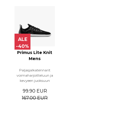
ALE
-40%
Primus Lite Knit
Mens
Paljasjalkatennarit
voimaharjoitteluun ja
kevyeen juoksuun
99.90 EUR
167.00 EUR